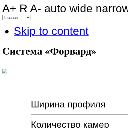
A+
R
A-
auto
wide
narro
Skip to content
Система «Форвард»
Ширина профиля
Количество камер