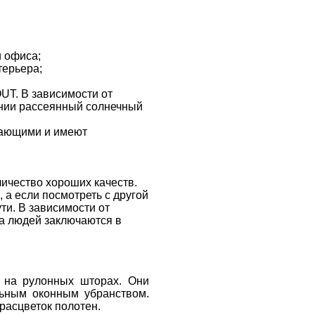
и офиса;
терьера;
UT. В зависимости от
ении рассеянный солнечный
вающими и имеют
ичество хороших качеств.
а если посмотреть с другой
ти. В зависимости от
а людей заключаются в
р на рулонных шторах. Они
льным оконным убранством.
расцветок полотен.