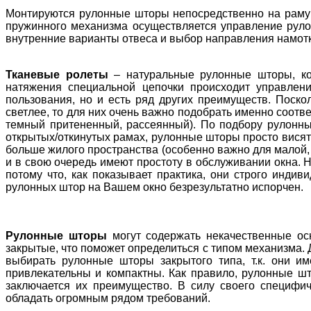
Монтируются рулонные шторы непосредственно на раму и
пружинного механизма осуществляется управление руло
внутренние варианты отвеса и выбор направления намотк
Тканевые ролеты
– натуральные рулонные шторы, ко
натяжения специальной цепочки происходит управлен
пользования, но и есть ряд других преимуществ. Поск
светлее, то для них очень важно подобрать именно соотв
темный притененный, рассеянный). По подбору рулонных
открытых/откинутых рамах, рулонные шторы просто висят в
больше жилого пространства (особенно важно для малой, 
и в свою очередь имеют простоту в обслуживании окна. 
потому что, как показывает практика, они строго инди
рулонных штор на Вашем окно безрезультатно испорчен.
Рулонные шторы
могут содержать некачественные ос
закрытые, что поможет определиться с типом механизма. 
выбирать рулонные шторы закрытого типа, т.к. они и
привлекательны и компактны. Как правило, рулонные шт
заключается их преимущество. В силу своего специфич
обладать огромным рядом требований.