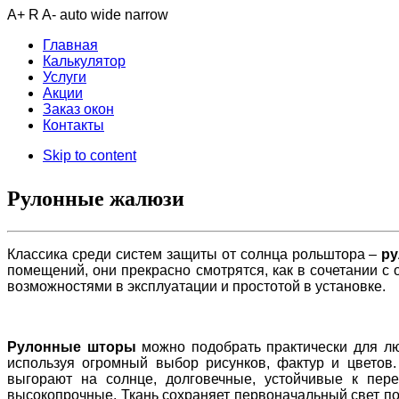
A+
R
A-
auto
wide
narrow
Главная
Калькулятор
Услуги
Акции
Заказ окон
Контакты
Skip to content
Рулонные жалюзи
Классика среди систем защиты от солнца рольштора –
р
помещений, они прекрасно смотрятся, как в сочетании с
возможностями в эксплуатации и простотой в установке.
Рулонные шторы
можно подобрать практически для лю
используя огромный выбор рисунков, фактур и цветов
выгорают на солнце, долговечные, устойчивые к пере
высокопрочные. Ткань сохраняет первоначальный свет по