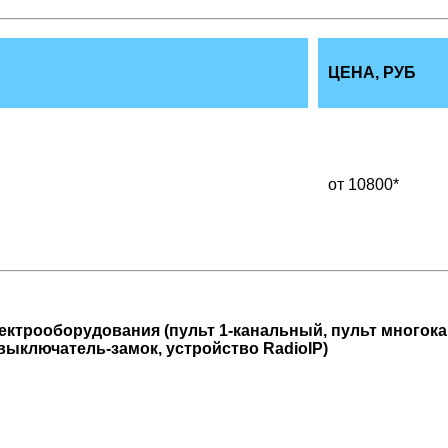
ЦЕНА, РУБ
от 10800*
электрооборудования (пульт 1-канальный, пульт много
выключатель-замок, устройство RadioIP)