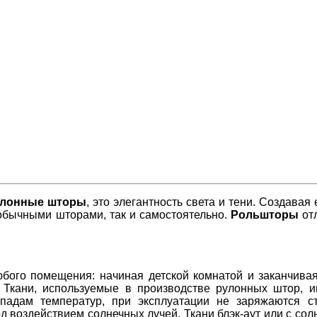
улонные шторы
, это элегантность света и тени. Создавая
 обычными шторами, так и самостоятельно.
Рольшторы
от
бого помещения: начиная детской комнатой и заканчива
. Ткани, используемые в производстве рулонных штор, 
падам температур, при эксплуатации не заряжаются ст
д воздействием солнечных лучей. Ткани блэк-аут или с с