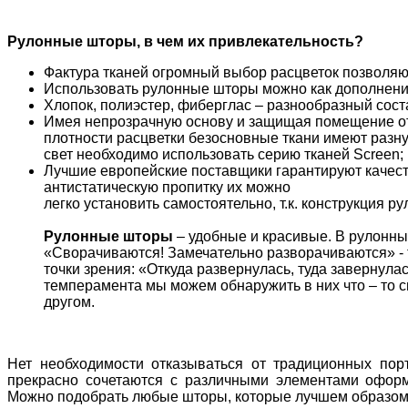
Рулонные шторы, в чем их привлекательность?
Фактура тканей огромный выбор расцветок позволяют
Использовать рулонные шторы можно как дополнение
Хлопок, полиэстер, фиберглас – разнообразный сост
Имея непрозрачную основу и защищая помещение от 
плотности расцветки безосновные ткани имеют разн
свет необходимо использовать серию тканей Screen;
Лучшие европейские поставщики гарантируют качест
антистатическую пропитку их можно
легко установить самостоятельно, т.к. конструкция р
Рулонные шторы
– удобные и красивые. В рулонны
«Сворачиваются! Замечательно разворачиваются» - 
точки зрения: «Откуда развернулась, туда завернула
темперамента мы можем обнаружить в них что – то 
другом.
Нет необходимости отказываться от традиционных пор
прекрасно сочетаются с различными элементами оформ
Можно подобрать любые шторы, которые лучшем образом 