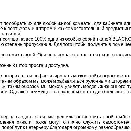
 подобрать их для любой жилой комнаты, для кабинета ил
 к портьерам и шторам и как самостоятельный предмет ин
ав тканей;
солнца на все 100% одна из особых серий тканей BLACKO
ую степень пропускания. Для того чтобы получить в помещ
во своих тканей. Они не выгорают, являются пылеотталки
улонных штор проста и доступна.
х шторах, если пофантазировать можно найти огромное кол
таким образом мы можем забавляться рулонными шторами, 
сь», таким образом мы можем увидеть модель жизненного пу
свое. Однако преимущества рулонных штор для большинств
тьер и гардин, если мы решили остановить свой выбо
ления окна и также могут отлично служить самостояте
подойдут к интерьеру благодаря огромному разнообразию 