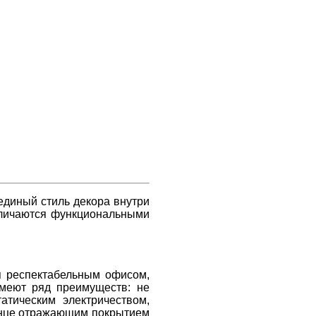
 единый стиль декора внутри
личаются функциональными
я респектабельным офисом,
имеют ряд преимуществ: не
атическим электричеством,
олнце отражающим покрытием