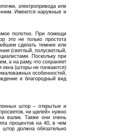
епочки, электропривода или
онним. Имеются наружные и
ямое полотно. При помощи
р это не только простота
нейшем сделать темнее или
ния (светлый, полусветлый,
ециалистами. Поскольку при
м, а на раму, что сохраняет
и окна (шторы не пачкаются)
немаловажных особенностей,
хождение и благородный вид
улонных штор – открытые и
 просветов, ни щелей» нужно
на валик. Также они очень
ипа процентов на 40, в чем
х штор должна обязательно