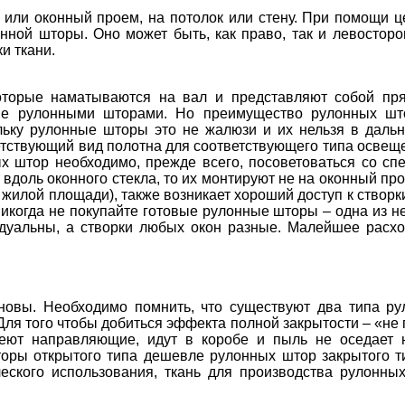
ли оконный проем, на потолок или стену. При помощи ц
нной шторы. Оно может быть, как право, так и левостор
и ткани.
торые наматываются на вал и представляют собой пр
ие рулонными шторами. Но преимущество рулонных што
ольку рулонные шторы это не жалюзи и их нельзя в даль
етствующий вид полотна для соответствующего типа освеще
 штор необходимо, прежде всего, посоветоваться со сп
доль оконного стекла, то их монтируют не на оконный прое
жилой площади), также возникает хороший доступ к створк
Никогда не покупайте готовые рулонные шторы – одна из 
видуальны, а створки любых окон разные. Малейшее рас
новы. Необходимо помнить, что существуют два типа р
Для того чтобы добиться эффекта полной закрытости – «не
меют направляющие, идут в коробе и пыль не оседает 
оры открытого типа дешевле рулонных штор закрытого т
еского использования, ткань для производства рулонны